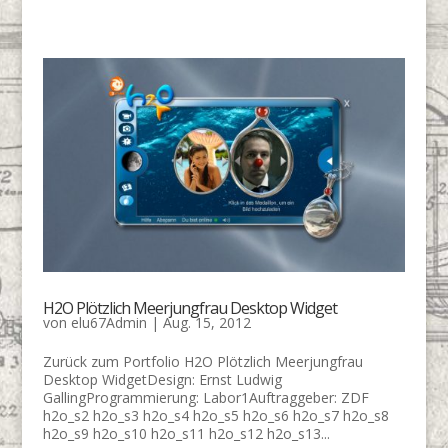
H2O Plötzlich Meerjungfrau Desktop Widget
von
elu67Admin
|
Aug. 15, 2012
Zurück zum Portfolio H2O Plötzlich Meerjungfrau
Desktop WidgetDesign: Ernst Ludwig
GallingProgrammierung: Labor1Auftraggeber: ZDF
h2o_s2 h2o_s3 h2o_s4 h2o_s5 h2o_s6 h2o_s7 h2o_s8
h2o_s9 h2o_s10 h2o_s11 h2o_s12 h2o_s13...