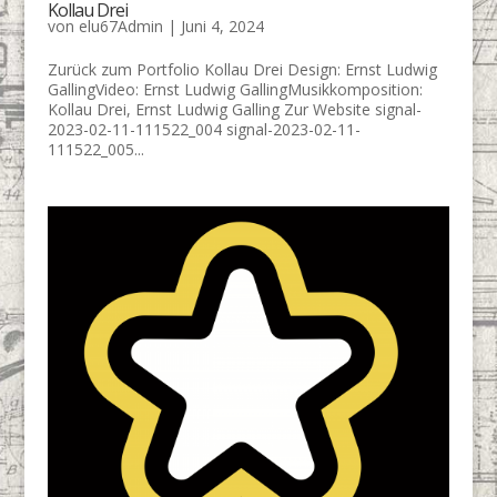
Kollau Drei
von
elu67Admin
|
Juni 4, 2024
Zurück zum Portfolio Kollau Drei Design: Ernst Ludwig
GallingVideo: Ernst Ludwig GallingMusikkomposition:
Kollau Drei, Ernst Ludwig Galling Zur Website signal-
2023-02-11-111522_004 signal-2023-02-11-
111522_005...