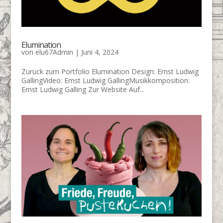
Elumination
von
elu67Admin
|
Juni 4, 2024
Zurück zum Portfolio Elumination Design: Ernst Ludwig
GallingVideo: Ernst Ludwig GallingMusikkomposition:
Ernst Ludwig Galling Zur Website Auf...